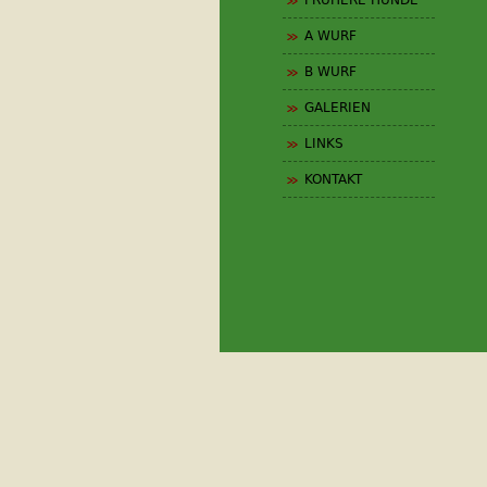
FRÜHERE HUNDE
A WURF
B WURF
GALERIEN
LINKS
KONTAKT