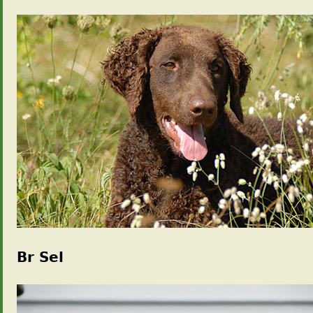
Jump to navigation
0_design_neu11.jpg
Br Sel