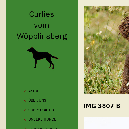
Jum
0_design_neu
AKTUELL
ÜBER UNS
IMG 3807 B
CURLY COATED
UNSERE HUNDE