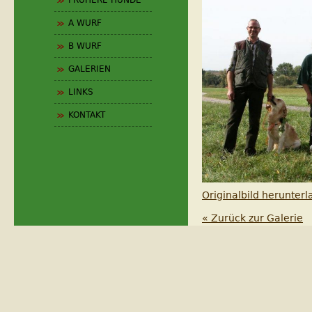
FRÜHERE HUNDE
A WURF
B WURF
GALERIEN
LINKS
KONTAKT
Originalbild herunter
« Zurück zur Galerie