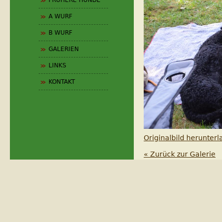
FRÜHERE HUNDE
A WURF
B WURF
GALERIEN
LINKS
KONTAKT
Originalbild herunter
« Zurück zur Galerie