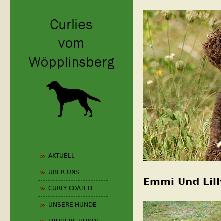
Jum
0_design_neu
AKTUELL
ÜBER UNS
Emmi Und Lil
CURLY COATED
UNSERE HUNDE