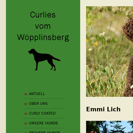
Jum
0_design_neu
AKTUELL
ÜBER UNS
Emmi Lich
CURLY COATED
UNSERE HUNDE