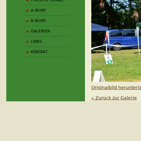
FRÜHERE HUNDE
A WURF
B WURF
GALERIEN
LINKS
KONTAKT
Originalbild herunter
« Zurück zur Galerie