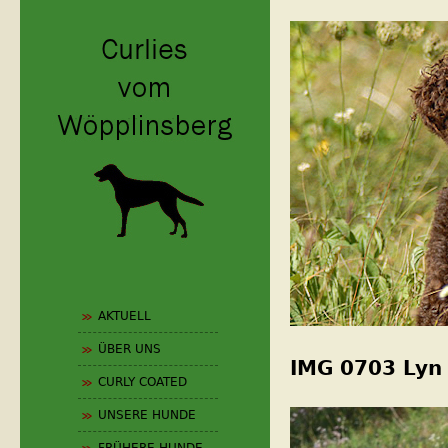
Jum
0_design_neu
AKTUELL
ÜBER UNS
IMG 0703 Lyn
CURLY COATED
UNSERE HUNDE