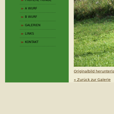
FRÜHERE HUNDE
A WURF
B WURF
GALERIEN
LINKS
KONTAKT
Originalbild herunter
« Zurück zur Galerie